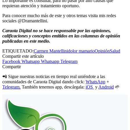
Lo importante es consultar, para no pasar por alto causas que
requieran atención y tratamiento oportuno.
Para conocer mucho más de este y otros temas visita mis redes
sociales @Dramantellini.
Caraota Digital no se hace responsable por las opiniones,
calificaciones y conceptos emitidos en las columnas de opinión
publicadas en este medio.
ETIQUETADO:
Carmen Mantellini
dolor mamario
Opinión
Salud
Compartir este artículo
Facebook
Whatsapp
Whatsapp
Telegram
Compartir
📲 Sigue nuestras noticias en tiempo real uniéndote a las
comunidades de Caraota Digital dando click:
WhatsApp
+
Telegram.
También tenemos app, descárgala:
iOS
y
Android
🌱