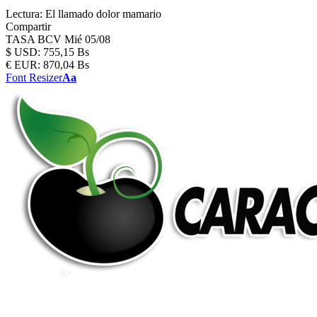
Lectura:
El llamado dolor mamario
Compartir
TASA BCV
Mié 05/08
$
USD:
755,15 Bs
€
EUR:
870,04 Bs
Font Resizer
Aa