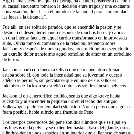
Algo había sucedido aquella madrugada cuando posterior a celebrar
su casual encuentro tomaron la decisión entre tragos y una excitante
conversación, de ir hasta el mirador de la ciudad para “contemplar
las luces a la distancia”.
Fue allí, en ese solitario parador, que se encendió la pasión y se
desbocó el deseo, terminando después de muchos besos y caricias
en una intensa faena en aquel carrito transformado en improvisada
suite, Olivia tomó el comando de la relación, trepando sobre
Jackson, y después de unos segundos, un crujido íntimo seguido de
un extraño dolor transformó aquel remolino de amor en un torbellino
de terror.
Jackson separó con fuerza a Olivia que de manera desenfrenada
estaba sobre él, con toda la intensidad que su juventud y cuerpo
atlético le permitía, sin percatarse que en uno de sus saltos el
miembro de Jackson se estrelló contra sus sólidos huesos pélvicos.
Jackson al oír el terrorífico crujido, sentía que algo grave había
sucedido y al encender la pequeña luz en el techo del antiguo
Volkswagen pudo contemplarla situación. Nunca pensó que algo así
fuera posible, había sufrido una fractura de Pene.
Los cuerpos cavernosos del pene son dos cilindros que se fijan en
los huesos de la pelvis y se extienden hasta la base del glande, estos
cilindros tienen unos espacios en su interior que al llenarse de sangre