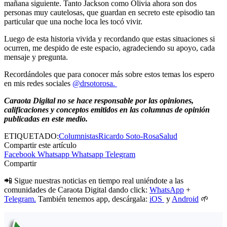
mañana siguiente. Tanto Jackson como Olivia ahora son dos
personas muy cautelosas, que guardan en secreto este episodio tan
particular que una noche loca les tocó vivir.
Luego de esta historia vivida y recordando que estas situaciones si
ocurren, me despido de este espacio, agradeciendo su apoyo, cada
mensaje y pregunta.
Recordándoles que para conocer más sobre estos temas los espero
en mis redes sociales
@drsotorosa.
Caraota Digital no se hace responsable por las opiniones,
calificaciones y conceptos emitidos en las columnas de opinión
publicadas en este medio.
ETIQUETADO:
Columnistas
Ricardo Soto-Rosa
Salud
Compartir este artículo
Facebook
Whatsapp
Whatsapp
Telegram
Compartir
📲 Sigue nuestras noticias en tiempo real uniéndote a las
comunidades de Caraota Digital dando click:
WhatsApp
+
Telegram.
También tenemos app, descárgala:
iOS
y
Android
🌱