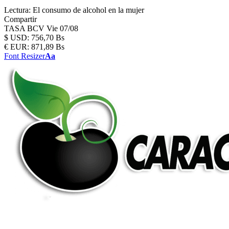
Lectura:
El consumo de alcohol en la mujer
Compartir
TASA BCV
Vie 07/08
$
USD:
756,70 Bs
€
EUR:
871,89 Bs
Font Resizer
Aa