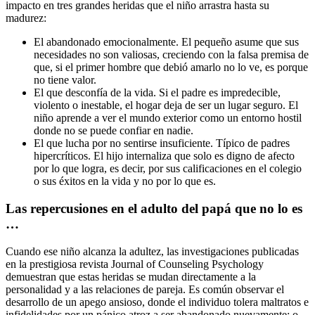
impacto en tres grandes heridas que el niño arrastra hasta su
madurez:
El abandonado emocionalmente. El pequeño asume que sus
necesidades no son valiosas, creciendo con la falsa premisa de
que, si el primer hombre que debió amarlo no lo ve, es porque
no tiene valor.
El que desconfía de la vida. Si el padre es impredecible,
violento o inestable, el hogar deja de ser un lugar seguro. El
niño aprende a ver el mundo exterior como un entorno hostil
donde no se puede confiar en nadie.
El que lucha por no sentirse insuficiente. Típico de padres
hipercríticos. El hijo internaliza que solo es digno de afecto
por lo que logra, es decir, por sus calificaciones en el colegio
o sus éxitos en la vida y no por lo que es.
Las repercusiones en el adulto del papá que no lo es
…
Cuando ese niño alcanza la adultez, las investigaciones publicadas
en la prestigiosa revista Journal of Counseling Psychology
demuestran que estas heridas se mudan directamente a la
personalidad y a las relaciones de pareja. Es común observar el
desarrollo de un apego ansioso, donde el individuo tolera maltratos e
infidelidades por un pánico atroz a ser abandonado nuevamente; o