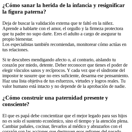
¿Cómo sanar la herida de la infancia y resignificar
la figura paterna?
Deja de buscar la validación externa que te faltó en la niñez.
Aprende a hablarte con el amor, el orgullo y la firmeza protectora
que tu padre no supo darte. Eres el adulto a cargo de asegurar tu
propio bienestar.
Los especialistas también recomiendan, monitorear cómo actúas en
tus relaciones.
Si te descubres mendigando afecto o, al contrario, aislando tu
corazón por miedo, detente. Deber reconocer que tienes el poder de
elegir vínculos sanos y recíprocos. Y cada vez que el síndrome del
impostor te susurre que no eres suficiente, desarma ese pensamiento.
Haz una lista objetiva de tus esfuerzos, virtudes y logros reales. Tu
valor humano está intacto y no depende de la aprobación de nadie.
¿Cómo construir una paternidad presente y
consciente?
El que es papá debe concientizar que el mejor legado para sus hijos
no es solo el sustento económico, sino el tiempo y la atención plena.
Cambiar pañales, cocinar, llevarlos al médico y abrazarlos con el
corazón son las acciones que destruyen esos refranes del pasado.