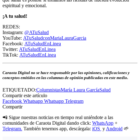
espiritual y emocional.
¡A tu salud!
REDES:
Instagram:
@ATuSalud
YouTube:
ATuSaludconMariaLauraGarcia
Facebook:
ATuSaludEnLinea
Twitter:
ATuSaludEnLinea
TikTok:
ATuSaludEnLinea
Caraota Digital no se hace responsable por las opiniones, calificaciones y
conceptos emitidos en las columnas de opinión publicadas en este medio.
ETIQUETADO:
Columnistas
María Laura García
Salud
Compartir este artículo
Facebook
Whatsapp
Whatsapp
Telegram
Compartir
📲 Sigue nuestras noticias en tiempo real uniéndote a las
comunidades de Caraota Digital dando click:
WhatsApp
+
Telegram.
También tenemos app, descárgala:
iOS
y
Android
🌱