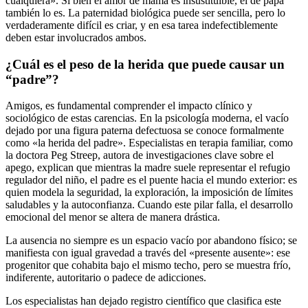
cualquiera». Si bien el amor de mamá es insustituible, el de papá
también lo es. La paternidad biológica puede ser sencilla, pero lo
verdaderamente difícil es criar, y en esa tarea indefectiblemente
deben estar involucrados ambos.
¿Cuál es el peso de la herida que puede causar un
“padre”?
Amigos, es fundamental comprender el impacto clínico y
sociológico de estas carencias. En la psicología moderna, el vacío
dejado por una figura paterna defectuosa se conoce formalmente
como «la herida del padre». Especialistas en terapia familiar, como
la doctora Peg Streep, autora de investigaciones clave sobre el
apego, explican que mientras la madre suele representar el refugio
regulador del niño, el padre es el puente hacia el mundo exterior: es
quien modela la seguridad, la exploración, la imposición de límites
saludables y la autoconfianza. Cuando este pilar falla, el desarrollo
emocional del menor se altera de manera drástica.
La ausencia no siempre es un espacio vacío por abandono físico; se
manifiesta con igual gravedad a través del «presente ausente»: ese
progenitor que cohabita bajo el mismo techo, pero se muestra frío,
indiferente, autoritario o padece de adicciones.
Los especialistas han dejado registro científico que clasifica este