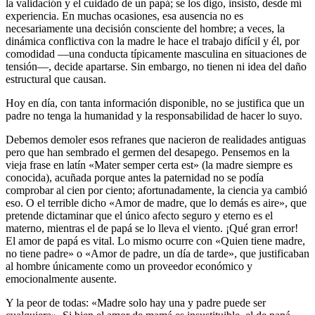
la validación y el cuidado de un papá; se los digo, insisto, desde mí
experiencia. En muchas ocasiones, esa ausencia no es
necesariamente una decisión consciente del hombre; a veces, la
dinámica conflictiva con la madre le hace el trabajo difícil y él, por
comodidad —una conducta típicamente masculina en situaciones de
tensión—, decide apartarse. Sin embargo, no tienen ni idea del daño
estructural que causan.
Hoy en día, con tanta información disponible, no se justifica que un
padre no tenga la humanidad y la responsabilidad de hacer lo suyo.
Debemos demoler esos refranes que nacieron de realidades antiguas
pero que han sembrado el germen del desapego. Pensemos en la
vieja frase en latín «Mater semper certa est» (la madre siempre es
conocida), acuñada porque antes la paternidad no se podía
comprobar al cien por ciento; afortunadamente, la ciencia ya cambió
eso. O el terrible dicho «Amor de madre, que lo demás es aire», que
pretende dictaminar que el único afecto seguro y eterno es el
materno, mientras el de papá se lo lleva el viento. ¡Qué gran error!
El amor de papá es vital. Lo mismo ocurre con «Quien tiene madre,
no tiene padre» o «Amor de padre, un día de tarde», que justificaban
al hombre únicamente como un proveedor económico y
emocionalmente ausente.
Y la peor de todas: «Madre solo hay una y padre puede ser