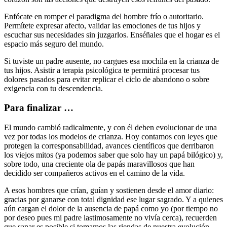
Enfócate en romper el paradigma del hombre frío o autoritario.
Permítete expresar afecto, validar las emociones de tus hijos y
escuchar sus necesidades sin juzgarlos. Enséñales que el hogar es el
espacio más seguro del mundo.
Si tuviste un padre ausente, no cargues esa mochila en la crianza de
tus hijos. Asistir a terapia psicológica te permitirá procesar tus
dolores pasados para evitar replicar el ciclo de abandono o sobre
exigencia con tu descendencia.
Para finalizar …
El mundo cambió radicalmente, y con él deben evolucionar de una
vez por todas los modelos de crianza. Hoy contamos con leyes que
protegen la corresponsabilidad, avances científicos que derribaron
los viejos mitos (ya podemos saber que solo hay un papá bilógico) y,
sobre todo, una creciente ola de papás maravillosos que han
decidido ser compañeros activos en el camino de la vida.
A esos hombres que crían, guían y sostienen desde el amor diario:
gracias por ganarse con total dignidad ese lugar sagrado. Y a quienes
aún cargan el dolor de la ausencia de papá como yo (por tiempo no
por deseo pues mi padre lastimosamente no vivía cerca), recuerden
que sanar es posible si tomamos las riendas de nuestra evolución