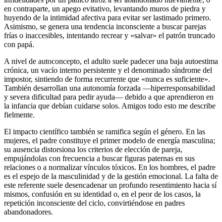
en contraparte, un apego evitativo, levantando muros de piedra y
huyendo de la intimidad afectiva para evitar ser lastimado primero.
Asimismo, se genera una tendencia inconsciente a buscar parejas
frías o inaccesibles, intentando recrear y «salvar» el patrón truncado
con papá.
A nivel de autoconcepto, el adulto suele padecer una baja autoestima
crónica, un vacío interno persistente y el denominado síndrome del
impostor, sintiendo de forma recurrente que «nunca es suficiente».
También desarrollan una autonomía forzada —hiperresponsabilidad
y severa dificultad para pedir ayuda— debido a que aprendieron en
la infancia que debían cuidarse solos. Amigos todo esto me describe
fielmente.
El impacto científico también se ramifica según el género. En las
mujeres, el padre constituye el primer modelo de energía masculina;
su ausencia distorsiona los criterios de elección de pareja,
empujándolas con frecuencia a buscar figuras paternas en sus
relaciones o a normalizar vínculos tóxicos. En los hombres, el padre
es el espejo de la masculinidad y de la gestión emocional. La falta de
este referente suele desencadenar un profundo resentimiento hacia sí
mismos, confusión en su identidad o, en el peor de los casos, la
repetición inconsciente del ciclo, convirtiéndose en padres
abandonadores.