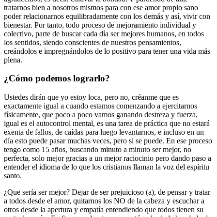
tratarnos bien a nosotros mismos para con ese amor propio sano
poder relacionarnos equilibradamente con los demás y así, vivir con
bienestar. Por tanto, todo proceso de mejoramiento individual y
colectivo, parte de buscar cada día ser mejores humanos, en todos
los sentidos, siendo conscientes de nuestros pensamientos,
creándolos e impregnándolos de lo positivo para tener una vida más
plena.
¿Cómo podemos lograrlo?
Ustedes dirán que yo estoy loca, pero no, créanme que es
exactamente igual a cuando estamos comenzando a ejercitarnos
físicamente, que poco a poco vamos ganando destreza y fuerza,
igual es el autocontrol mental, es una tarea de práctica que no estará
exenta de fallos, de caídas para luego levantarnos, e incluso en un
día esto puede pasar muchas veces, pero si se puede. En ese proceso
tengo como 15 años, buscando minuto a minuto ser mejor, no
perfecta, solo mejor gracias a un mejor raciocinio pero dando paso a
entender el idioma de lo que los cristianos llaman la voz del espíritu
santo.
¿Que sería ser mejor? Dejar de ser prejuicioso (a), de pensar y tratar
a todos desde el amor, quitarnos los NO de la cabeza y escuchar a
otros desde la apertura y empatía entendiendo que todos tienen su