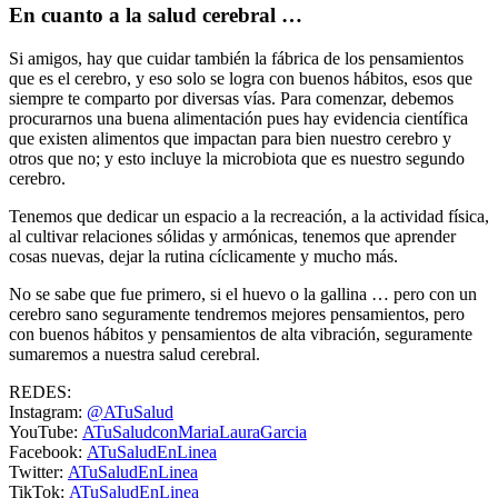
En cuanto a la salud cerebral …
Si amigos, hay que cuidar también la fábrica de los pensamientos
que es el cerebro, y eso solo se logra con buenos hábitos, esos que
siempre te comparto por diversas vías. Para comenzar, debemos
procurarnos una buena alimentación pues hay evidencia científica
que existen alimentos que impactan para bien nuestro cerebro y
otros que no; y esto incluye la microbiota que es nuestro segundo
cerebro.
Tenemos que dedicar un espacio a la recreación, a la actividad física,
al cultivar relaciones sólidas y armónicas, tenemos que aprender
cosas nuevas, dejar la rutina cíclicamente y mucho más.
No se sabe que fue primero, si el huevo o la gallina … pero con un
cerebro sano seguramente tendremos mejores pensamientos, pero
con buenos hábitos y pensamientos de alta vibración, seguramente
sumaremos a nuestra salud cerebral.
REDES:
Instagram:
@ATuSalud
YouTube:
ATuSaludconMariaLauraGarcia
Facebook:
ATuSaludEnLinea
Twitter:
ATuSaludEnLinea
TikTok:
ATuSaludEnLinea