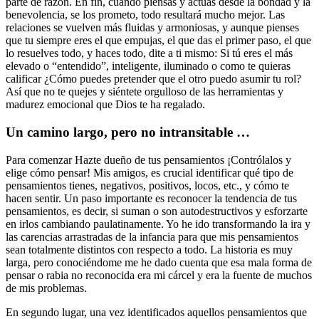
parte de razón. En fin, cuando piensas y actúas desde la bondad y la
benevolencia, se los prometo, todo resultará mucho mejor. Las
relaciones se vuelven más fluidas y armoniosas, y aunque pienses
que tu siempre eres el que empujas, el que das el primer paso, el que
lo resuelves todo, y haces todo, dite a ti mismo: Si tú eres el más
elevado o “entendido”, inteligente, iluminado o como te quieras
calificar ¿Cómo puedes pretender que el otro puedo asumir tu rol?
Así que no te quejes y siéntete orgulloso de las herramientas y
madurez emocional que Dios te ha regalado.
Un camino largo, pero no intransitable …
Para comenzar Hazte dueño de tus pensamientos ¡Contrólalos y
elige cómo pensar! Mis amigos, es crucial identificar qué tipo de
pensamientos tienes, negativos, positivos, locos, etc., y cómo te
hacen sentir. Un paso importante es reconocer la tendencia de tus
pensamientos, es decir, si suman o son autodestructivos y esforzarte
en irlos cambiando paulatinamente. Yo he ido transformando la ira y
las carencias arrastradas de la infancia para que mis pensamientos
sean totalmente distintos con respecto a todo. La historia es muy
larga, pero conociéndome me he dado cuenta que esa mala forma de
pensar o rabia no reconocida era mi cárcel y era la fuente de muchos
de mis problemas.
En segundo lugar, una vez identificados aquellos pensamientos que