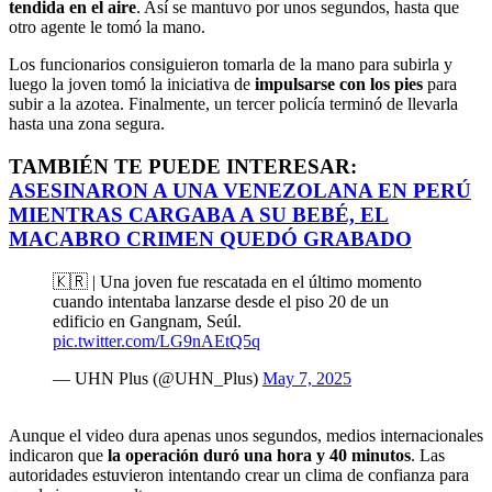
tendida en el aire
. Así se mantuvo por unos segundos, hasta que
otro agente le tomó la mano.
Los funcionarios consiguieron tomarla de la mano para subirla y
luego la joven tomó la iniciativa de
impulsarse con los pies
para
subir a la azotea. Finalmente, un tercer policía terminó de llevarla
hasta una zona segura.
TAMBIÉN TE PUEDE INTERESAR:
ASESINARON A UNA VENEZOLANA EN PERÚ
MIENTRAS CARGABA A SU BEBÉ, EL
MACABRO CRIMEN QUEDÓ GRABADO
🇰🇷 | Una joven fue rescatada en el último momento
cuando intentaba lanzarse desde el piso 20 de un
edificio en Gangnam, Seúl.
pic.twitter.com/LG9nAEtQ5q
— UHN Plus (@UHN_Plus)
May 7, 2025
Aunque el video dura apenas unos segundos, medios internacionales
indicaron que
la operación duró una hora y 40 minutos
. Las
autoridades estuvieron intentando crear un clima de confianza para