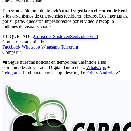
que la joven no saltara.
El rescate a último minuto
evitó una tragedia en el centro de Seúl
y los organismos de emergencias recibieron elogios. Los internautas,
por su parte, quedaron impresionados por el video y recopiló
millones de visualizaciones.
ETIQUETADO:
Corea del Sur
Joven
Seul
video viral
Compartir este artículo
Facebook
Whatsapp
Whatsapp
Telegram
Compartir
📲 Sigue nuestras noticias en tiempo real uniéndote a las
comunidades de Caraota Digital dando click:
WhatsApp
+
Telegram.
También tenemos app, descárgala:
iOS
y
Android
🌱