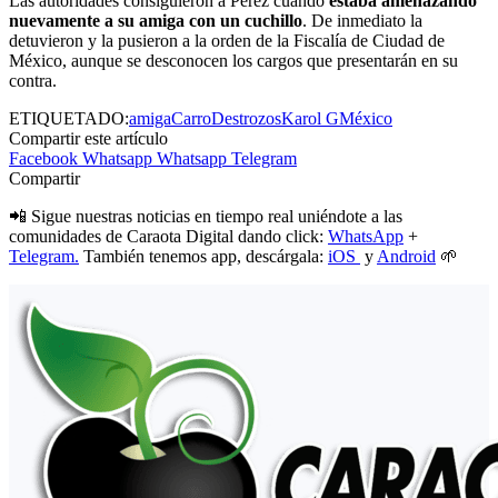
Las autoridades consiguieron a Pérez cuando
estaba amenazando
nuevamente a su amiga con un cuchillo
. De inmediato la
detuvieron y la pusieron a la orden de la Fiscalía de Ciudad de
México, aunque se desconocen los cargos que presentarán en su
contra.
ETIQUETADO:
amiga
Carro
Destrozos
Karol G
México
Compartir este artículo
Facebook
Whatsapp
Whatsapp
Telegram
Compartir
📲 Sigue nuestras noticias en tiempo real uniéndote a las
comunidades de Caraota Digital dando click:
WhatsApp
+
Telegram.
También tenemos app, descárgala:
iOS
y
Android
🌱