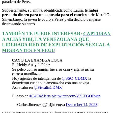
paradero de Pérez.
Supuestamente, su amiga, identificada como Laura,
le había
prestado dinero para una entrada para el concierto de Karol
G.
Sin embargo, la joven le cobró a Pérez y ella decidió vengarse
destrozando su carro.
TAMBIÉN TE PUEDE INTERESAR:
CAPTURAN
A ALIAS YIBI, LA VENEZOLANA QUE
LIDERABA RED DE EXPLOTACIÓN SEXUAL A
MIGRANTES EN EEUU
CAYÓ LA EXAMIGA LOCA
Es Heidy Anayeli Pérez
Se peleó con su amiga, fue a su casa y agarró así su
carro a martillazos.
Hoy agentes de inteligencia de
@SSC_CDMX
la
detuvieron cuando la amenazaba con una navaja.
Así acabó en
@FiscaliaCDMX
El caso en
#C4EnAlerta
pic.twitter.com/V3LTGOPwtp
— Carlos Jiménez (@c4jimenez)
December 14, 2023