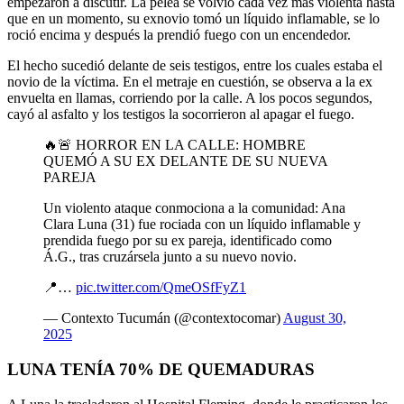
empezaron a discutir. La pelea se volvió cada vez más violenta hasta
que en un momento, su exnovio tomó un líquido inflamable, se lo
roció encima y después la prendió fuego con un encendedor.
El hecho sucedió delante de seis testigos, entre los cuales estaba el
novio de la víctima. En el metraje en cuestión, se observa a la ex
envuelta en llamas, corriendo por la calle. A los pocos segundos,
cayó al asfalto y los testigos la socorrieron al apagar el fuego.
🔥🚨 HORROR EN LA CALLE: HOMBRE
QUEMÓ A SU EX DELANTE DE SU NUEVA
PAREJA
Un violento ataque conmociona a la comunidad: Ana
Clara Luna (31) fue rociada con un líquido inflamable y
prendida fuego por su ex pareja, identificado como
Á.G., tras cruzársela junto a su nuevo novio.
📍…
pic.twitter.com/QmeOSfFyZ1
— Contexto Tucumán (@contextocomar)
August 30,
2025
LUNA TENÍA 70% DE QUEMADURAS