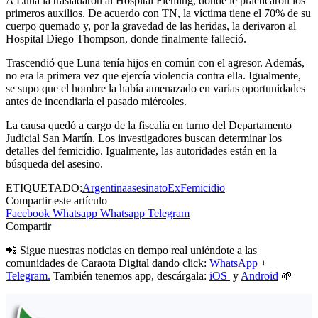
A Luna la trasladaron al Hospital Fleming, donde le practicaron los
primeros auxilios. De acuerdo con TN, la víctima tiene el 70% de su
cuerpo quemado y, por la gravedad de las heridas, la derivaron al
Hospital Diego Thompson, donde finalmente falleció.
Trascendió que Luna tenía hijos en común con el agresor. Además,
no era la primera vez que ejercía violencia contra ella. Igualmente,
se supo que el hombre la había amenazado en varias oportunidades
antes de incendiarla el pasado miércoles.
La causa quedó a cargo de la fiscalía en turno del Departamento
Judicial San Martín. Los investigadores buscan determinar los
detalles del femicidio. Igualmente, las autoridades están en la
búsqueda del asesino.
ETIQUETADO:
Argentina
asesinato
Ex
Femicidio
Compartir este artículo
Facebook
Whatsapp
Whatsapp
Telegram
Compartir
📲 Sigue nuestras noticias en tiempo real uniéndote a las
comunidades de Caraota Digital dando click:
WhatsApp
+
Telegram.
También tenemos app, descárgala:
iOS
y
Android
🌱