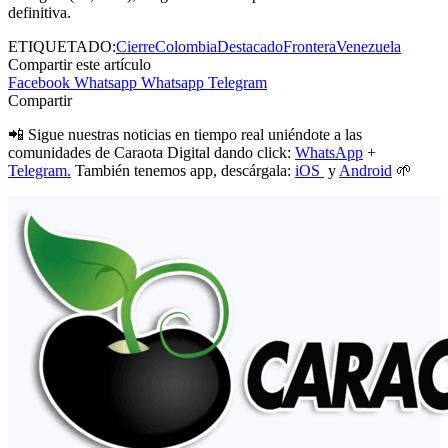
definitiva.
ETIQUETADO:
Cierre
Colombia
Destacado
Frontera
Venezuela
Compartir este artículo
Facebook
Whatsapp
Whatsapp
Telegram
Compartir
📲 Sigue nuestras noticias en tiempo real uniéndote a las
comunidades de Caraota Digital dando click:
WhatsApp
+
Telegram.
También tenemos app, descárgala:
iOS
y
Android
🌱