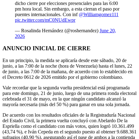
dicho cierre por elecciones presenciales para las 6:00
pm hora local. Sin embargo, a esta cierran el paso por
puentes internacionales. Con inf
@Williamgomez111
pic.twitter.com/mC0NUdEwpr
— Rosalinda Hernández (@roshernandez)
June 20,
2026
ANUNCIO INICIAL DE CIERRE
En un principio, la medida se aplicaría desde este sábado, 20 de
junio, a las 7:00 de la noche (hora de Venezuela) hasta el lunes, 22
de junio, a las 7:00 de la mañana, de acuerdo con lo establecido en
el Decreto 0612 de 2026 emitido por el gobierno colombiano.
Vale recordar que la segunda vuelta presidencial está programada
para este domingo, 21 de junio, luego de una primera ronda electoral
celebrada el 31 de mayo, en la que ningún candidato alcanzó la
mayoría necesaria (más del 50 %) para ganar en una sola jornada.
De acuerdo con los resultados oficiales de la Registraduría Nacional
del Estado Civil, la primera vuelta concluyó con Abelardo De la
Espriella como el candidato con más votos, quien logró 10.361.499
(43,74 %), e Iván Cepeda en el segundo puesto al obtener 9.688.361
sufragios (40,90 %), asegurando así el pase de ambos a la contienda