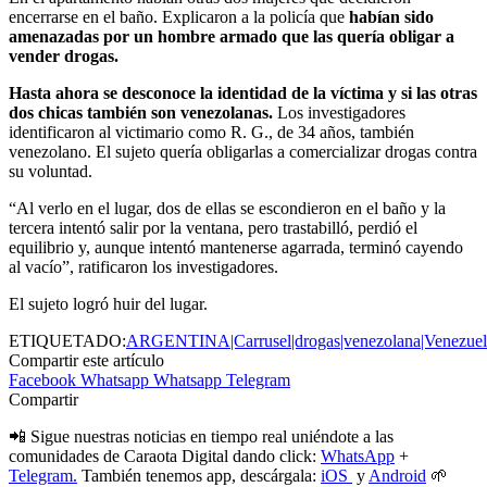
encerrarse en el baño. Explicaron a la policía que
habían sido
amenazadas por un hombre armado que las quería obligar a
vender drogas.
Hasta ahora se desconoce la identidad de la víctima y si las otras
dos chicas también son venezolanas.
Los investigadores
identificaron al victimario como R. G., de 34 años, también
venezolano. El sujeto quería obligarlas a comercializar drogas contra
su voluntad.
“Al verlo en el lugar, dos de ellas se escondieron en el baño y la
tercera intentó salir por la ventana, pero trastabilló, perdió el
equilibrio y, aunque intentó mantenerse agarrada, terminó cayendo
al vacío”, ratificaron los investigadores.
El sujeto logró huir del lugar.
ETIQUETADO:
ARGENTINA|Carrusel|drogas|venezolana|Venezuel
Compartir este artículo
Facebook
Whatsapp
Whatsapp
Telegram
Compartir
📲 Sigue nuestras noticias en tiempo real uniéndote a las
comunidades de Caraota Digital dando click:
WhatsApp
+
Telegram.
También tenemos app, descárgala:
iOS
y
Android
🌱