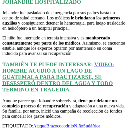
JOHANDRE HOSPITALIZADO
Johandre fue trasladado de emergencia por sus padres hasta un
centro de salud cercano. Los médicos
le brindaron los primeros
auxilios
y consiguieron detener la hemorragia, para luego trasladarlo
en helicóptero a un hospital principal.
El niño fue internado en terapia intensiva y es
monitoreado
constantemente por parte de los médicos
. Asimismo, se encuentra
estable, aunque los expertos optaron por mantenerlo en coma
inducido para avanzar su recuperación.
TAMBIÉN TE PUEDE INTERESAR:
VIDEO:
HOMBRE ACUDIÓ A UN LAGO DE
GUATEMALA PARA BAUTIZARSE, SE
DESESPERÓ DENTRO DEL AGUA Y TODO
TERMINÓ EN TRAGEDIA
Aunque parece que Johandre sobrevivirá,
tiene por delante un
complejo proceso de recuperación
y adaptación a una nueva vida.
Su familia, por tanto, inició una campaña de recolección de fondos
para cancelar los gastos médicos.
ETIQUETADO:
Ataque
Brazo
cocodrilo
Niño
Sudáfrica