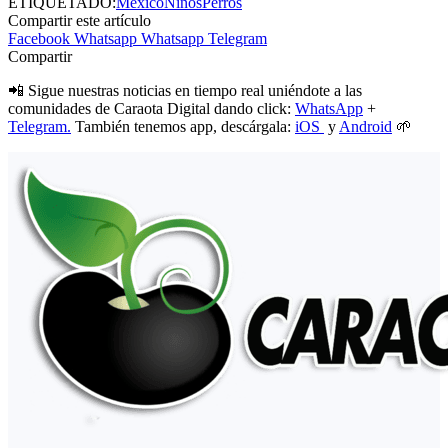
ETIQUETADO:
México
Niños
Perros
Compartir este artículo
Facebook
Whatsapp
Whatsapp
Telegram
Compartir
📲 Sigue nuestras noticias en tiempo real uniéndote a las
comunidades de Caraota Digital dando click:
WhatsApp
+
Telegram.
También tenemos app, descárgala:
iOS
y
Android
🌱