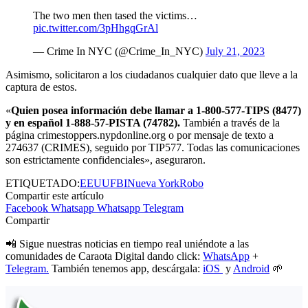
The two men then tased the victims…
pic.twitter.com/3pHhgqGrAl
— Crime In NYC (@Crime_In_NYC)
July 21, 2023
Asimismo, solicitaron a los ciudadanos cualquier dato que lleve a la
captura de estos.
«
Quien posea información debe llamar a 1-800-577-TIPS (8477)
y en español 1-888-57-PISTA (74782).
También a través de la
página crimestoppers.nypdonline.org o por mensaje de texto a
274637 (CRIMES), seguido por TIP577. Todas las comunicaciones
son estrictamente confidenciales», aseguraron.
ETIQUETADO:
EEUU
FBI
Nueva York
Robo
Compartir este artículo
Facebook
Whatsapp
Whatsapp
Telegram
Compartir
📲 Sigue nuestras noticias en tiempo real uniéndote a las
comunidades de Caraota Digital dando click:
WhatsApp
+
Telegram.
También tenemos app, descárgala:
iOS
y
Android
🌱