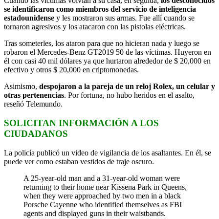
Cuando las víctimas volvían a su casa, en seguida,
los desconocidos
se identificaron como miembros del servicio de inteligencia
estadounidense
y les mostraron sus armas. Fue allí cuando se
tornaron agresivos y los atacaron con las pistolas eléctricas.
Tras someterles, los ataron para que no hicieran nada y luego se
robaron el Mercedes-Benz GT2019 50 de las víctimas. Huyeron en
él con casi 40 mil dólares ya que hurtaron alrededor de $ 20,000 en
efectivo y otros $ 20,000 en criptomonedas.
Asimismo,
despojaron a la pareja de un reloj Rolex, un celular y
otras pertenencias
. Por fortuna, no hubo heridos en el asalto,
reseñó Telemundo.
SOLICITAN INFORMACIÓN A LOS
CIUDADANOS
La policía publicó un video de vigilancia de los asaltantes. En él, se
puede ver como estaban vestidos de traje oscuro.
A 25-year-old man and a 31-year-old woman were
returning to their home near Kissena Park in Queens,
when they were approached by two men in a black
Porsche Cayenne who identified themselves as FBI
agents and displayed guns in their waistbands.