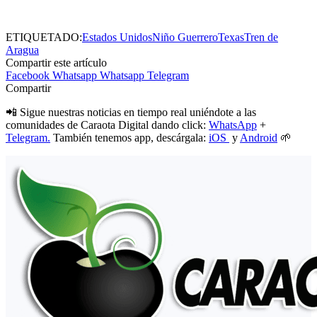
ETIQUETADO:
Estados Unidos
Niño Guerrero
Texas
Tren de
Aragua
Compartir este artículo
Facebook
Whatsapp
Whatsapp
Telegram
Compartir
📲 Sigue nuestras noticias en tiempo real uniéndote a las
comunidades de Caraota Digital dando click:
WhatsApp
+
Telegram.
También tenemos app, descárgala:
iOS
y
Android
🌱