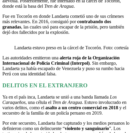
alevosía. Posteriormente, fue internado en la cárcel de Tocorón,
donde está la basa del
Tren de Aragua
.
Fue en Tocorón en donde Landaeta cometió uno de sus crímenes
más relevantes. En 2016, consiguió por
contrabando dos
granadas
, las cuales usó para escapar de la prisión, pero también
dejó dos fallecidos por la explosión.
Landaeta estuvo preso en la cárcel de Tocorón. Foto: cortesía
Las autoridades emitieron una
alerta roja de la Organización
Internacional de Policía Criminal (Interpol)
. Sin embargo,
Landaeta ya había escapado de Venezuela y puso su rumbo hacia
Perú con una identidad falsa.
DELITOS EN EL EXTRANJERO
Ya en el país inca, Landaeta se unió a una banda llamada
Los
Caraqueños
, una célula el
Tren de Aragua
. Estuvo involucrado en
varios delitos, como el
asalto a un centro comercial en 2018
y el
secuestro de la familia de un policía peruano en 2019.
Por este secuestro, Landaeta fue capturado y los medios peruanos lo
definieron como un delincuente “
violento y sanguinario
”. Los