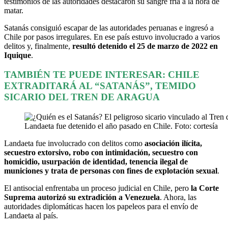
testimonios de las autoridades destacaron su sangre fría a la hora de
matar.
Satanás consiguió escapar de las autoridades peruanas e ingresó a
Chile por pasos irregulares. En ese país estuvo involucrado a varios
delitos y, finalmente,
resultó detenido el 25 de marzo de 2022 en
Iquique
.
TAMBIÉN TE PUEDE INTERESAR:
CHILE
EXTRADITARÁ AL “SATANÁS”, TEMIDO
SICARIO DEL TREN DE ARAGUA
Landaeta fue detenido el año pasado en Chile. Foto: cortesía
Landaeta fue involucrado con delitos como
asociación ilícita,
secuestro extorsivo, robo con intimidación, secuestro con
homicidio, usurpación de identidad, tenencia ilegal de
municiones y trata de personas con fines de explotación sexual
.
El antisocial enfrentaba un proceso judicial en Chile, pero
la Corte
Suprema autorizó su extradición a Venezuela
. Ahora, las
autoridades diplomáticas hacen los papeleos para el envío de
Landaeta al país.