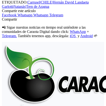
ETIQUETADO:
Carrusel|CHILE|Hernán David Landaeta
Garlotti|Satanás|Tren de Aragua
Compartir este artículo
Facebook
Whatsapp
Whatsapp
Telegram
Compartir
📲 Sigue nuestras noticias en tiempo real uniéndote a las
comunidades de Caraota Digital dando click:
WhatsApp
+
Telegram.
También tenemos app, descárgala:
iOS
y
Android
🌱