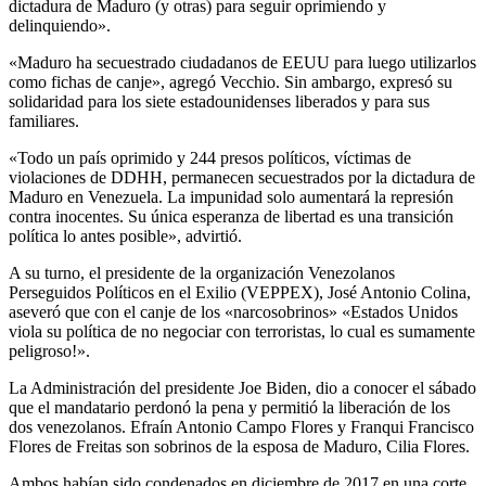
dictadura de Maduro (y otras) para seguir oprimiendo y
delinquiendo».
«Maduro ha secuestrado ciudadanos de EEUU para luego utilizarlos
como fichas de canje», agregó Vecchio. Sin ambargo, expresó su
solidaridad para los siete estadounidenses liberados y para sus
familiares.
«Todo un país oprimido y 244 presos políticos, víctimas de
violaciones de DDHH, permanecen secuestrados por la dictadura de
Maduro en Venezuela. La impunidad solo aumentará la represión
contra inocentes. Su única esperanza de libertad es una transición
política lo antes posible», advirtió.
A su turno, el presidente de la organización Venezolanos
Perseguidos Políticos en el Exilio (VEPPEX), José Antonio Colina,
aseveró que con el canje de los «narcosobrinos» «Estados Unidos
viola su política de no negociar con terroristas, lo cual es sumamente
peligroso!».
La Administración del presidente Joe Biden, dio a conocer el sábado
que el mandatario perdonó la pena y permitió la liberación de los
dos venezolanos. Efraín Antonio Campo Flores y Franqui Francisco
Flores de Freitas son sobrinos de la esposa de Maduro, Cilia Flores.
Ambos habían sido condenados en diciembre de 2017 en una corte