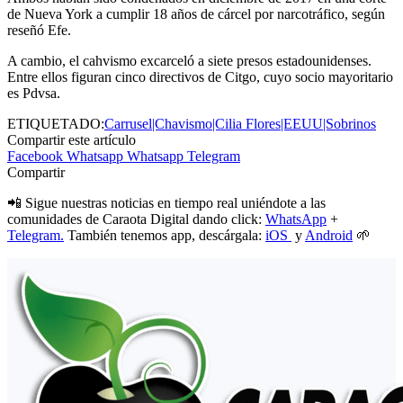
de Nueva York a cumplir 18 años de cárcel por narcotráfico, según
reseñó Efe.
A cambio, el cahvismo excarceló a siete presos estadounidenses.
Entre ellos figuran cinco directivos de Citgo, cuyo socio mayoritario
es Pdvsa.
ETIQUETADO:
Carrusel|Chavismo|Cilia Flores|EEUU|Sobrinos
Compartir este artículo
Facebook
Whatsapp
Whatsapp
Telegram
Compartir
📲 Sigue nuestras noticias en tiempo real uniéndote a las
comunidades de Caraota Digital dando click:
WhatsApp
+
Telegram.
También tenemos app, descárgala:
iOS
y
Android
🌱