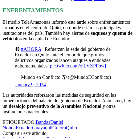
ENFRENTAMIENTOS
El medio TeleAmazonas informó esta tarde sobre enfrentamientos
armados en el centro de Quito, en donde están las principales
instituciones del país. También hay alertas de
saqueos y quema de
vehículos
en la capital de Ecuador.
🔴
#AHORA
| Refuerzan la sede del gobierno de
Ecuador en Quito ante el temor de que grupos
delictivos organizados lancen ataques a entidades
gubernamentales.
pic.twitter.com/olLVZPFowj
— Mundo en Conflicto 🌎 (@MundoEConflicto)
January 9, 2024
Las autoridades reforzaron las medidas de seguridad en las
inmediaciones del palacio de gobierno de Ecuador. Asimismo, hay
un
desalojo preventivo de la Asamblea Nacional
y otras
instituciones nacionales.
ETIQUETADO:
Bandas
Daniel
Noboa
Ecuador
Guayaquil
Guerra
Quito
Compartir este artículo