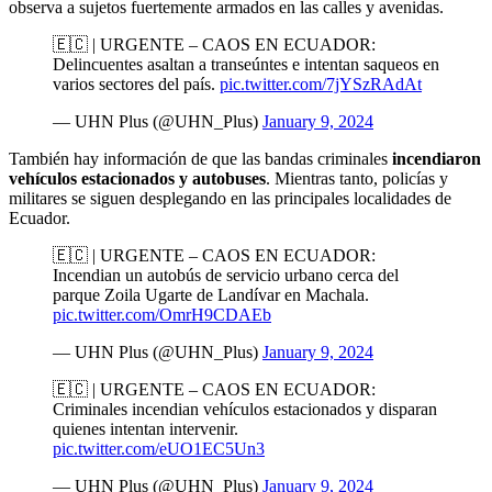
observa a sujetos fuertemente armados en las calles y avenidas.
🇪🇨 | URGENTE – CAOS EN ECUADOR:
Delincuentes asaltan a transeúntes e intentan saqueos en
varios sectores del país.
pic.twitter.com/7jYSzRAdAt
— UHN Plus (@UHN_Plus)
January 9, 2024
También hay información de que las bandas criminales
incendiaron
vehículos estacionados y autobuses
. Mientras tanto, policías y
militares se siguen desplegando en las principales localidades de
Ecuador.
🇪🇨 | URGENTE – CAOS EN ECUADOR:
Incendian un autobús de servicio urbano cerca del
parque Zoila Ugarte de Landívar en Machala.
pic.twitter.com/OmrH9CDAEb
— UHN Plus (@UHN_Plus)
January 9, 2024
🇪🇨 | URGENTE – CAOS EN ECUADOR:
Criminales incendian vehículos estacionados y disparan
quienes intentan intervenir.
pic.twitter.com/eUO1EC5Un3
— UHN Plus (@UHN_Plus)
January 9, 2024