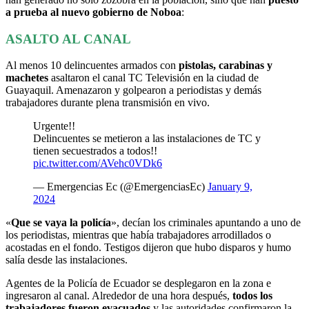
a prueba al nuevo gobierno de Noboa
:
ASALTO AL CANAL
Al menos 10 delincuentes armados con
pistolas, carabinas y
machetes
asaltaron el canal TC Televisión en la ciudad de
Guayaquil. Amenazaron y golpearon a periodistas y demás
trabajadores durante plena transmisión en vivo.
Urgente!!
Delincuentes se metieron a las instalaciones de TC y
tienen secuestrados a todos!!
pic.twitter.com/AVehc0VDk6
— Emergencias Ec (@EmergenciasEc)
January 9,
2024
«
Que se vaya la policía
», decían los criminales apuntando a uno de
los periodistas, mientras que había trabajadores arrodillados o
acostadas en el fondo. Testigos dijeron que hubo disparos y humo
salía desde las instalaciones.
Agentes de la Policía de Ecuador se desplegaron en la zona e
ingresaron al canal. Alrededor de una hora después,
todos los
trabajadores fueron evacuados
y las autoridades confirmaron la