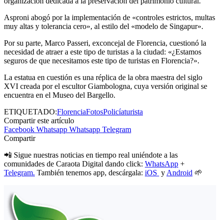
organización dedicada a la preservación del patrimonio cultural.
Asproni abogó por la implementación de «controles estrictos, multas
muy altas y tolerancia cero», al estilo del «modelo de Singapur».
Por su parte, Marco Passeri, exconcejal de Florencia, cuestionó la
necesidad de atraer a este tipo de turistas a la ciudad: «¿Estamos
seguros de que necesitamos este tipo de turistas en Florencia?».
La estatua en cuestión es una réplica de la obra maestra del siglo
XVI creada por el escultor Giambologna, cuya versión original se
encuentra en el Museo del Bargello.
ETIQUETADO:
Florencia
Fotos
Policía
turista
Compartir este artículo
Facebook
Whatsapp
Whatsapp
Telegram
Compartir
📲 Sigue nuestras noticias en tiempo real uniéndote a las
comunidades de Caraota Digital dando click:
WhatsApp
+
Telegram.
También tenemos app, descárgala:
iOS
y
Android
🌱