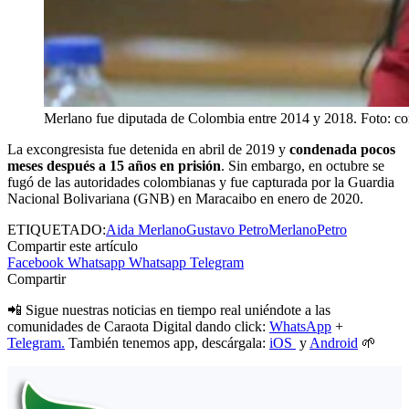
Merlano fue diputada de Colombia entre 2014 y 2018. Foto: cor
La excongresista fue detenida en abril de 2019 y
condenada pocos
meses después a 15 años en prisión
. Sin embargo, en octubre se
fugó de las autoridades colombianas y fue capturada por la Guardia
Nacional Bolivariana (GNB) en Maracaibo en enero de 2020.
ETIQUETADO:
Aida Merlano
Gustavo Petro
Merlano
Petro
Compartir este artículo
Facebook
Whatsapp
Whatsapp
Telegram
Compartir
📲 Sigue nuestras noticias en tiempo real uniéndote a las
comunidades de Caraota Digital dando click:
WhatsApp
+
Telegram.
También tenemos app, descárgala:
iOS
y
Android
🌱