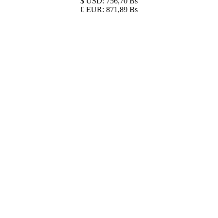
$
USD:
756,70 Bs
€
EUR:
871,89 Bs