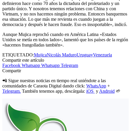
definieron hace como 70 años la dictadura del proletariado y un
partido único. Y nosotros tenemos relaciones con China y con
Vietnam, y no nos hacemos ningún problema. Entonces banquemos
esa situación. Lo que más me revienta es cuando juegan a la
democracia y después le hacen fraude. Eso es insoportable», indicó.
Aunque Mujica reprochó cuando en América Latina «Estados
Unidos se metía en todos lados», lamentó que los países de la región
«hacemos frangolladas también».
ETIQUETADO:
Mujica
Nicolás Maduro
Uruguay
Venezuela
Compartir este artículo
Facebook
Whatsapp
Whatsapp
Telegram
Compartir
📲 Sigue nuestras noticias en tiempo real uniéndote a las
comunidades de Caraota Digital dando click:
WhatsApp
+
Telegram.
También tenemos app, descárgala:
iOS
y
Android
🌱