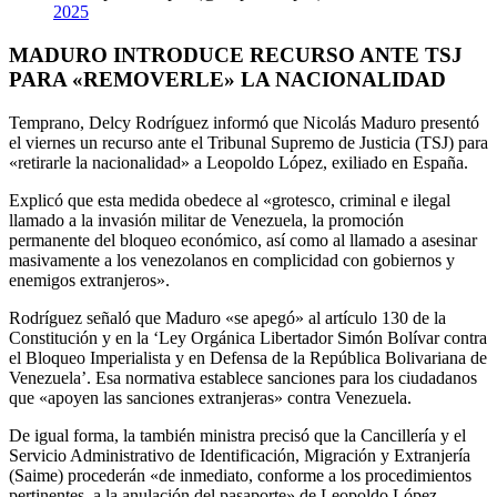
2025
MADURO INTRODUCE RECURSO ANTE TSJ
PARA «REMOVERLE» LA NACIONALIDAD
Temprano, Delcy Rodríguez informó que Nicolás Maduro presentó
el viernes un recurso ante el Tribunal Supremo de Justicia (TSJ) para
«retirarle la nacionalidad» a Leopoldo López, exiliado en España.
Explicó que esta medida obedece al «grotesco, criminal e ilegal
llamado a la invasión militar de Venezuela, la promoción
permanente del bloqueo económico, así como al llamado a asesinar
masivamente a los venezolanos en complicidad con gobiernos y
enemigos extranjeros».
Rodríguez señaló que Maduro «se apegó» al artículo 130 de la
Constitución y en la ‘Ley Orgánica Libertador Simón Bolívar contra
el Bloqueo Imperialista y en Defensa de la República Bolivariana de
Venezuela’. Esa normativa establece sanciones para los ciudadanos
que «apoyen las sanciones extranjeras» contra Venezuela.
De igual forma, la también ministra precisó que la Cancillería y el
Servicio Administrativo de Identificación, Migración y Extranjería
(Saime) procederán «de inmediato, conforme a los procedimientos
pertinentes, a la anulación del pasaporte» de Leopoldo López.