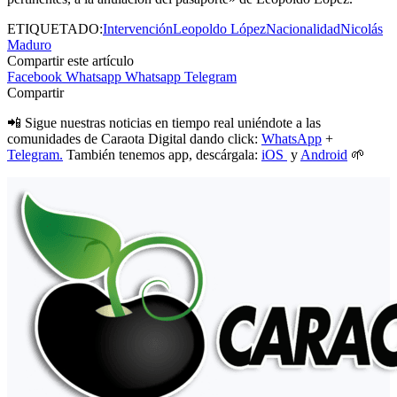
ETIQUETADO:
Intervención
Leopoldo López
Nacionalidad
Nicolás
Maduro
Compartir este artículo
Facebook
Whatsapp
Whatsapp
Telegram
Compartir
📲 Sigue nuestras noticias en tiempo real uniéndote a las
comunidades de Caraota Digital dando click:
WhatsApp
+
Telegram.
También tenemos app, descárgala:
iOS
y
Android
🌱