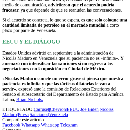
medio de comunicación,
advirtieron que el acuerdo podría
fracasar,
ya que depende de que se reanuden las conversaciones.
Si el acuerdo se concreta, lo que se espera,
es que solo coloque una
cantidad limitada de petróleo en el mercado mundial
a corto
plazo por parte de Venezuela.
EEUU Y EL DIÁLOGO
Estados Unidos advirtió en septiembre a la administración de
Nicolás Maduro en Venezuela que su paciencia no es «infinita».
Y
amenazó con intensificar las sanciones si no regresa a las
negociaciones con la oposición en Ciudad de México.
«Nicolás Maduro comete un error grave si piensa que nuestra
paciencia es infinita y que las tácticas dilatorias le van a
servir»,
expresó ante la comisión de Relaciones Exteriores del
Senado el subsecretario del Departamento de Estado para América
Latina,
Brian Nichols.
ETIQUETADO:
Carrusel|Chevron|EEUU|Joe Biden|Nicolas
Maduro|Pdvsa|Sanciones|Venezuela
Compartir este artículo
Facebook
Whatsapp
Whatsapp
Telegram