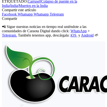
ETIQUETADO:
Carrusel|Colapso de puente en la
India|India|Muertos en la India
Compartir este artículo
Facebook
Whatsapp
Whatsapp
Telegram
Compartir
📲 Sigue nuestras noticias en tiempo real uniéndote a las
comunidades de Caraota Digital dando click:
WhatsApp
+
Telegram.
También tenemos app, descárgala:
iOS
y
Android
🌱