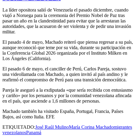
La líder opositora salió de Venezuela el pasado diciembre, cuando
viajó a Noruega para la ceremonia del Premio Nobel de Paz tras
pasar un año en la clandestinidad para evitar que la arrestaran las
autoridades, que la acusaron de ser violenta y de pedir una invasión
militar.
El pasado 4 de mayo, Machado reiteró que piensa regresar a su país,
aunque reconoció que teme por su vida, durante su participación en
la Conferencia Global 2026 organizada por el Instituto Milken en
Los Ángeles (California).
El pasado 6 de mayo, el canciller de Perú, Carlos Pareja, sostuvo
una videollamada con Machado, a quien invitó al país andino y le
reafirmó el compromiso de Perú para una transición democrática.
Pareja le aseguró a la exdiputada «que sería recibida con entusiasmo
y cariño» por los peruanos y por la comunidad venezolana afincada
en el país, que asciende a 1,6 millones de personas.
Machado también ha visitado España, Portugal, Francia, Países
Bajos, así como Italia. EFE
ETIQUETADO:
José Raúl Mulino
María Corina Machado
migrantes
venezolanos
Panamá