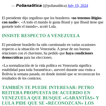
— 𝙋𝙤𝙡𝙞𝙖𝙣𝙖𝙡𝙞𝙩𝙞𝙘𝙖 (@polianalitica)
July 19, 2024
El presidente dijo orgulloso que los brasileros «
no tenemos litigios
con nadie
». «A todo el mundo le gusta Brasil y que Brasil tiene que
gustarle todo el mundo», acotó Lula.
INSISTE RESPECTO A VENEZUELA
El presidente brasileño ha sido cuestionado en varias ocasiones
respecto a la situación en Venezuela. A pesar de sus buenas
relaciones con el chavismo, ha pedido que
haya condiciones
democráticas
para las elecciones.
«La normalización de la vida política en Venezuela significa
estabilidad para toda Suramérica», aseveró durante una visita a
Bolivia la semana pasada, en donde insistió que se reconozcan los
resultados de los comicios.
TAMBIÉN TE PUEDE INTERESAR:
PETRO
REITERA PROPUESTA DE ACUERDO EN
VENEZUELA QUE BUSQUE «GARANTÍAS» Y
LULA PIDE QUE SE «RECONOZCAN» LOS