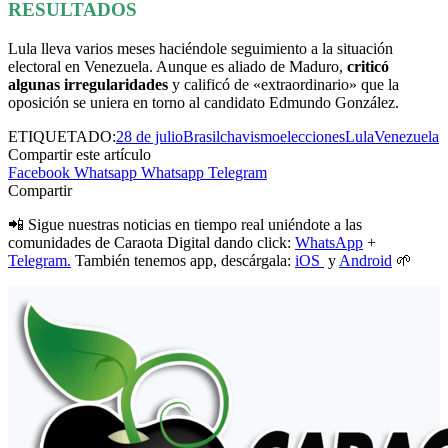
RESULTADOS
Lula lleva varios meses haciéndole seguimiento a la situación
electoral en Venezuela. Aunque es aliado de Maduro,
criticó
algunas irregularidades
y calificó de «extraordinario» que la
oposición se uniera en torno al candidato Edmundo González.
ETIQUETADO:
28 de julio
Brasil
chavismo
elecciones
Lula
Venezuela
Compartir este artículo
Facebook
Whatsapp
Whatsapp
Telegram
Compartir
📲 Sigue nuestras noticias en tiempo real uniéndote a las
comunidades de Caraota Digital dando click:
WhatsApp
+
Telegram.
También tenemos app, descárgala:
iOS
y
Android
🌱