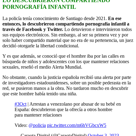
LO DESCUBRIERON COMPARTIENDO
PORNOGRAFÍA INFANTIL
La policía tenía conocimiento de Santiago desde 2021.
En ese
entonces, lo descubrieron compartiendo pornografía infantil a
través de Facebook y Twitter.
Lo detuvieron e intervinieron todos
sus equipos electrónicos. Sin embargo, al ser su primera vez y por
solo haber compartido material que no era de su pertenencia, un juez
decidió otorgarle la libertad condicional.
Y es que además, se conoció que el hombre iba por las calles en
búsqueda de niños y adolescentes con los que mantener relaciones
sexuales, reseñó el medio Alerta Mundial.
No obstante, cuando la justicia española recibió una alerta por parte
de investigadores estadounidenses, sobre un posible pederasta en la
red, se pusieron manos a la obra. No tardaron mucho en descubrir
que este hombre había tenido una niña.
#3Oct
| Arrestan a venezolano por abusar de su bebé en
España: descubrieron que la ofrecía a otros hombre
para mantener relaciones
Video:
@policia
pic.twitter.com/m6hVGbcxW5
— Caraota Digital (@CaraotaDigital)
October 3, 2023