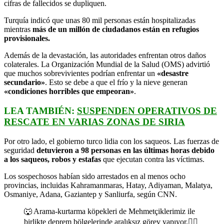
cifras de fallecidos se dupliquen.
Turquía indicó que unas 80 mil personas están hospitalizadas
mientras
más de un millón de ciudadanos están en refugios
provisionales.
Además de la devastación, las autoridades enfrentan otros daños
colaterales. La Organización Mundial de la Salud (OMS) advirtió
que muchos sobrevivientes podrían enfrentar un
«desastre
secundario»
. Esto se debe a que el frío y la nieve generan
«condiciones horribles que empeoran»
.
LEA TAMBIÉN:
SUSPENDEN OPERATIVOS DE
RESCATE EN VARIAS ZONAS DE SIRIA
Por otro lado, el gobierno turco lidia con los saqueos. Las fuerzas de
seguridad
detuvieron a 98 personas en las últimas horas debido
a los saqueos, robos y estafas
que ejecutan contra las víctimas.
Los sospechosos habían sido arrestados en al menos ocho
provincias, incluidas Kahramanmaras, Hatay, Adiyaman, Malatya,
Osmaniye, Adana, Gaziantep y Sanliurfa, según CNN.
🐺 Arama-kurtarma köpekleri de Mehmetçiklerimiz ile
birlikte deprem bölgelerinde aralıksız görev yapıyor.🐕‍🦺