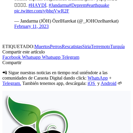
🐕‍🦺🐕‍🦺.
#HAYDİ
.
#Jandarma
#Deprem
#earthquake
pic.twitter.com/vjbhqVwR2F
— Jandarma (JÖH) ÖzelHarekat (@_JOHOzelharekat)
February 11, 2023
ETIQUETADO:
Muertos
Perros
Rescatistas
Siria
Terremoto
Turquía
Compartir este artículo
Facebook
Whatsapp
Whatsapp
Telegram
Compartir
📲 Sigue nuestras noticias en tiempo real uniéndote a las
comunidades de Caraota Digital dando click:
WhatsApp
+
Telegram.
También tenemos app, descárgala:
iOS
y
Android
🌱