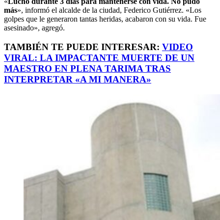
«
Luchó durante 3 días para mantenerse con vida. No pudo
más
», informó el alcalde de la ciudad, Federico Gutiérrez. «Los
golpes que le generaron tantas heridas, acabaron con su vida. Fue
asesinado», agregó.
TAMBIÉN TE PUEDE INTERESAR:
VIDEO
VIRAL: LA IMPACTANTE MUERTE DE UN
MAESTRO EN PLENA TARIMA TRAS
INTERPRETAR «A MI MANERA»