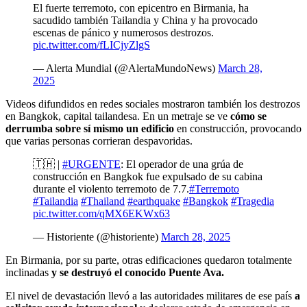
El fuerte terremoto, con epicentro en Birmania, ha
sacudido también Tailandia y China y ha provocado
escenas de pánico y numerosos destrozos.
pic.twitter.com/fLICjyZlgS
— Alerta Mundial (@AlertaMundoNews)
March 28,
2025
Videos difundidos en redes sociales mostraron también los destrozos
en Bangkok, capital tailandesa. En un metraje se ve
cómo se
derrumba sobre sí mismo un edificio
en construcción, provocando
que varias personas corrieran despavoridas.
🇹🇭 |
#URGENTE
: El operador de una grúa de
construcción en Bangkok fue expulsado de su cabina
durante el violento terremoto de 7.7.
#Terremoto
#Tailandia
#Thailand
#earthquake
#Bangkok
#Tragedia
pic.twitter.com/qMX6EKWx63
— Historiente (@historiente)
March 28, 2025
En Birmania, por su parte, otras edificaciones quedaron totalmente
inclinadas
y se destruyó el conocido Puente Ava.
El nivel de devastación llevó a las autoridades militares de ese país
a