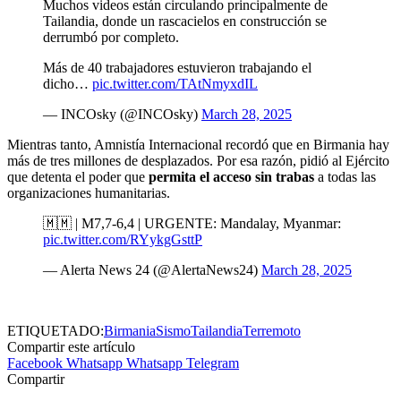
Muchos videos están circulando principalmente de
Tailandia, donde un rascacielos en construcción se
derrumbó por completo.
Más de 40 trabajadores estuvieron trabajando el
dicho…
pic.twitter.com/TAtNmyxdIL
— INCOsky (@INCOsky)
March 28, 2025
Mientras tanto, Amnistía Internacional recordó que en Birmania hay
más de tres millones de desplazados. Por esa razón, pidió al Ejército
que detenta el poder que
permita el acceso sin trabas
a todas las
organizaciones humanitarias.
🇲🇲 | M7,7-6,4 | URGENTE: Mandalay, Myanmar:
pic.twitter.com/RYykgGsttP
— Alerta News 24 (@AlertaNews24)
March 28, 2025
ETIQUETADO:
Birmania
Sismo
Tailandia
Terremoto
Compartir este artículo
Facebook
Whatsapp
Whatsapp
Telegram
Compartir