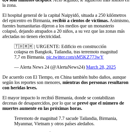
la zona.
El hospital general de la capital Naipyidó, situada a 250 kilómetros
del epicentro en Birmania,
recibió a cientos de víctimas.
Asimismo,
fuentes humanitarias dijeron a los medios que un monasterio
colapsó, dejando atrapados a 20 niños, a su vez que las zonas más
afectadas no tienen electricidad.
🇹🇭🇲🇲 | URGENTE: Edificio en construcción
colapsa en Bangkok, Tailandia, tras terremoto magnitud
7,7 en Birmania.
pic.twitter.com/sM5KZ773wY
— Alerta News 24 (@AlertaNews24)
March 28, 2025
De acuerdo con El Tiempo, en China también hubo daños, aunque
según los reportes son menores,
mientras dos personas resultaron
con heridas leves.
El mayor impacto lo recibió Birmania, donde se contabilizan
decenas de desaparecidos, por lo que se
prevé que el número de
muertes aumente en las próximas horas.
Terremoto de magnitud 7.7 sacude Tailandia, Birmania,
Myanmar, Vietnam y otros países aledaños.