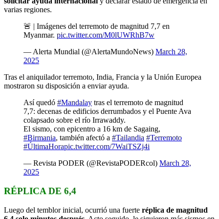
solicitar ayuda internacional
y declarar estado de emergencia en
varias regiones.
🚨 | Imágenes del terremoto de magnitud 7,7 en
Myanmar.
pic.twitter.com/M0lUWRhB7w
— Alerta Mundial (@AlertaMundoNews)
March 28,
2025
Tras el aniquilador terremoto, India, Francia y la Unión Europea
mostraron su disposición a enviar ayuda.
Así quedó
#Mandalay
tras el terremoto de magnitud
7,7: decenas de edificios derrumbados y el Puente Ava
colapsado sobre el río Irrawaddy.
El sismo, con epicentro a 16 km de Sagaing,
#Birmania
, también afectó a
#Tailandia
#Terremoto
#ÚltimaHora
pic.twitter.com/7WaiTSZj4i
— Revista PODER (@RevistaPODERcol)
March 28,
2025
RÉPLICA DE 6,4
Luego del temblor inicial, ocurrió una fuerte
réplica de magnitud
6,4 solo minutos después
. Acto seguido, le siguieron más sismos en