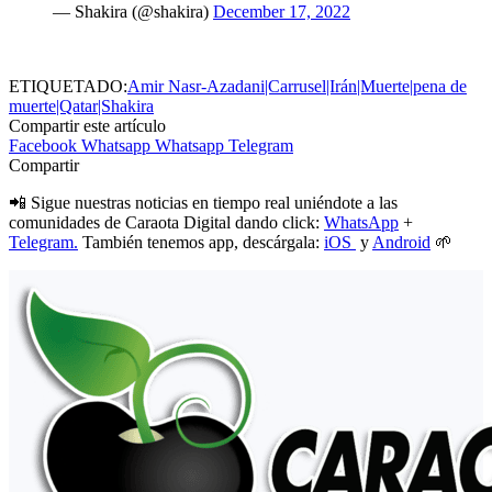
— Shakira (@shakira)
December 17, 2022
ETIQUETADO:
Amir Nasr-Azadani|Carrusel|Irán|Muerte|pena de
muerte|Qatar|Shakira
Compartir este artículo
Facebook
Whatsapp
Whatsapp
Telegram
Compartir
📲 Sigue nuestras noticias en tiempo real uniéndote a las
comunidades de Caraota Digital dando click:
WhatsApp
+
Telegram.
También tenemos app, descárgala:
iOS
y
Android
🌱