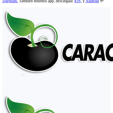
Telegram.
También tenemos app, descárgala:
iOS
y
Android
🌱