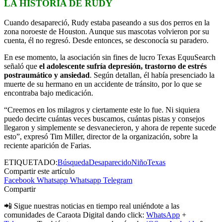
LA HISTORIA DE RUDY
Cuando desapareció, Rudy estaba paseando a sus dos perros en la
zona noroeste de Houston. Aunque sus mascotas volvieron por su
cuenta, él no regresó. Desde entonces, se desconocía su paradero.
En ese momento, la asociación sin fines de lucro Texas EquuSearch
señaló que
el adolescente sufría depresión, trastorno de estrés
postraumático y ansiedad
. Según detallan, él había presenciado la
muerte de su hermano en un accidente de tránsito, por lo que se
encontraba bajo medicación.
“Creemos en los milagros y ciertamente este lo fue. Ni siquiera
puedo decirte cuántas veces buscamos, cuántas pistas y consejos
llegaron y simplemente se desvanecieron, y ahora de repente sucede
esto”, expresó Tim Miller, director de la organización, sobre la
reciente aparición de Farias.
ETIQUETADO:
Búsqueda
Desaparecido
Niño
Texas
Compartir este artículo
Facebook
Whatsapp
Whatsapp
Telegram
Compartir
📲 Sigue nuestras noticias en tiempo real uniéndote a las
comunidades de Caraota Digital dando click:
WhatsApp
+