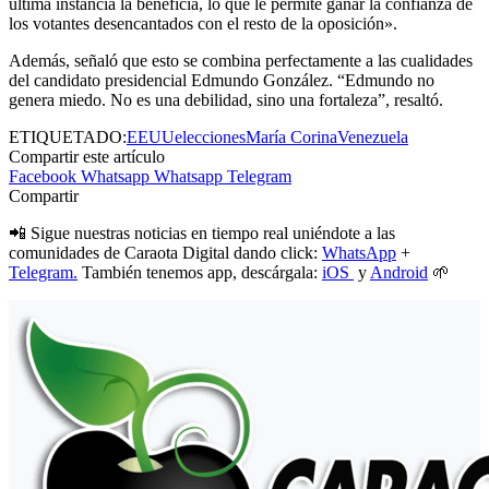
última instancia la beneficia, lo que le permite ganar la confianza de
los votantes desencantados con el resto de la oposición».
Además, señaló que esto se combina perfectamente a las cualidades
del candidato presidencial Edmundo González. “Edmundo no
genera miedo. No es una debilidad, sino una fortaleza”, resaltó.
ETIQUETADO:
EEUU
elecciones
María Corina
Venezuela
Compartir este artículo
Facebook
Whatsapp
Whatsapp
Telegram
Compartir
📲 Sigue nuestras noticias en tiempo real uniéndote a las
comunidades de Caraota Digital dando click:
WhatsApp
+
Telegram.
También tenemos app, descárgala:
iOS
y
Android
🌱