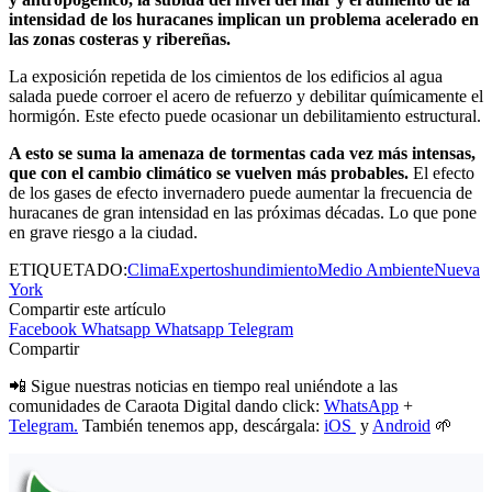
intensidad de los huracanes implican un problema acelerado en
las zonas costeras y ribereñas.
La exposición repetida de los cimientos de los edificios al agua
salada puede corroer el acero de refuerzo y debilitar químicamente el
hormigón. Este efecto puede ocasionar un debilitamiento estructural.
A esto se suma la amenaza de tormentas cada vez más intensas,
que con el cambio climático se vuelven más probables.
El efecto
de los gases de efecto invernadero puede aumentar la frecuencia de
huracanes de gran intensidad en las próximas décadas. Lo que pone
en grave riesgo a la ciudad.
ETIQUETADO:
Clima
Expertos
hundimiento
Medio Ambiente
Nueva
York
Compartir este artículo
Facebook
Whatsapp
Whatsapp
Telegram
Compartir
📲 Sigue nuestras noticias en tiempo real uniéndote a las
comunidades de Caraota Digital dando click:
WhatsApp
+
Telegram.
También tenemos app, descárgala:
iOS
y
Android
🌱