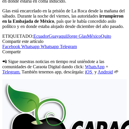
en donde estaría en coma inducido.
Glas está encarcelado en la prisión de La Roca desde la mañana del
sábado. Durante la noche del viernes, las autoridades
irrumpieron
en la Embajada de México
, país que le había concedido asilo
político y en donde estaba alojado desde diciembre del año pasado.
ETIQUETADO:
Ecuador
Guayaquil
Jorge Glas
México
Quito
Compartir este artículo
Facebook
Whatsapp
Whatsapp
Telegram
Compartir
📲 Sigue nuestras noticias en tiempo real uniéndote a las
comunidades de Caraota Digital dando click:
WhatsApp
+
Telegram.
También tenemos app, descárgala:
iOS
y
Android
🌱