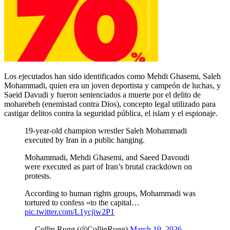
Los ejecutados han sido identificados como Mehdi Ghasemi, Saleh
Mohammadi, quien era un joven deportista y campeón de luchas, y
Saeid Davudi y fueron sentenciados a muerte por el delito de
moharebeh (enemistad contra Dios), concepto legal utilizado para
castigar delitos contra la seguridad pública, el islam y el espionaje.
19-year-old champion wrestler Saleh Mohammadi
executed by Iran in a public hanging.
Mohammadi, Mehdi Ghasemi, and Saeed Davoudi
were executed as part of Iran’s brutal crackdown on
protests.
According to human rights groups, Mohammadi was
tortured to confess «to the capital…
pic.twitter.com/L1ycjiw2P1
— Collin Rugg (@CollinRugg)
March 19, 2026