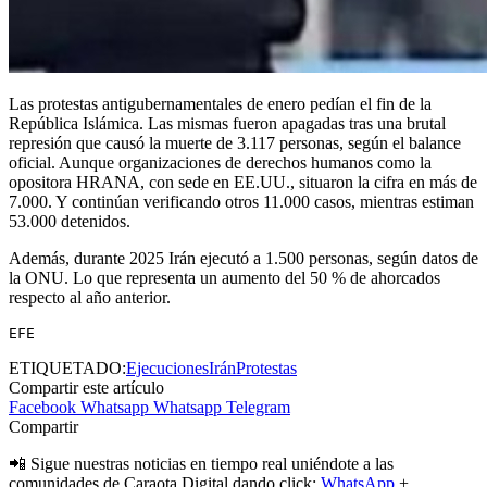
Las protestas antigubernamentales de enero pedían el fin de la
República Islámica. Las mismas fueron apagadas tras una brutal
represión que causó la muerte de 3.117 personas, según el balance
oficial. Aunque organizaciones de derechos humanos como la
opositora HRANA, con sede en EE.UU., situaron la cifra en más de
7.000. Y continúan verificando otros 11.000 casos, mientras estiman
53.000 detenidos.
Además, durante 2025 Irán ejecutó a 1.500 personas, según datos de
la ONU. Lo que representa un aumento del 50 % de ahorcados
respecto al año anterior.
EFE
ETIQUETADO:
Ejecuciones
Irán
Protestas
Compartir este artículo
Facebook
Whatsapp
Whatsapp
Telegram
Compartir
📲 Sigue nuestras noticias en tiempo real uniéndote a las
comunidades de Caraota Digital dando click:
WhatsApp
+