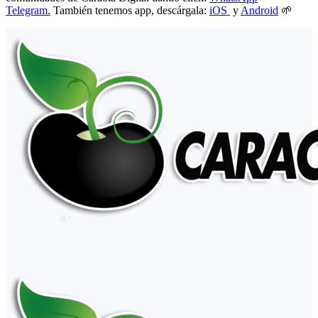
Telegram.
También tenemos app, descárgala:
iOS
y
Android
🌱