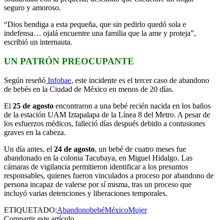
seguro y amoroso.
“Dios bendiga a esta pequeña, que sin pedirlo quedó sola e
indefensa… ojalá encuentre una familia que la ame y proteja”,
escribió un internauta.
UN PATRÓN PREOCUPANTE
Según reseñó
Infobae
, este incidente es el tercer caso de abandono
de bebés en la Ciudad de México en menos de 20 días.
El
25 de agosto
encontraron a una bebé recién nacida en los baños
de la estación UAM Iztapalapa de la Línea 8 del Metro. A pesar de
los esfuerzos médicos, falleció días después debido a contusiones
graves en la cabeza.
Un día antes, el
24 de agosto
, un bebé de cuatro meses fue
abandonado en la colonia Tacubaya, en Miguel Hidalgo. Las
cámaras de vigilancia permitieron identificar a los presuntos
responsables, quienes fueron vinculados a proceso por abandono de
persona incapaz de valerse por sí misma, tras un proceso que
incluyó varias detenciones y liberaciones temporales.
ETIQUETADO:
Abandono
bebé
México
Mujer
Compartir este artículo