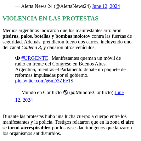
— Alerta News 24 (@AlertaNews24)
June 12, 2024
VIOLENCIA EN LAS PROTESTAS
Medios argentinos indicaron que los manifestantes arrojaron
piedras, palos, botellas y bombas molotov
contra las fuerzas de
seguridad. Además, prendieron fuego dos carros, incluyendo uno
del canal
Cadena 3
, y dañaron otros vehículos.
🔴
#URGENTE
| Manifestantes queman un móvil de
radio en frente del Congreso en Buenos Aires,
Argentina, mientras el Parlamento debate un paquete de
reformas impulsadas por el gobierno.
pic.twitter.com/g6nD3ZEe1S
— Mundo en Conflicto 🌎 (@MundoEConflicto)
June
12, 2024
Durante las protestas hubo una lucha cuerpo a cuerpo entre los
manifestantes y la policía. Testigos relataron que en la zona
el aire
se tornó «irrespirable»
por los gases lacrimógenos que lanzaron
los organismos antidisturbios.