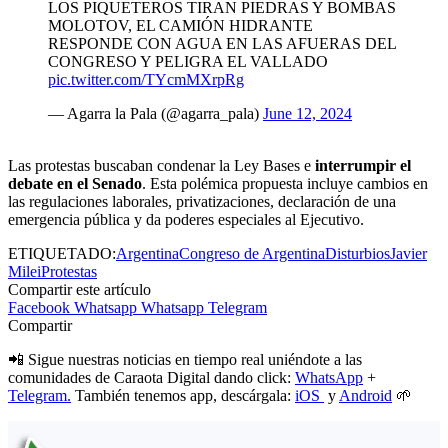
LOS PIQUETEROS TIRAN PIEDRAS Y BOMBAS
MOLOTOV, EL CAMIÓN HIDRANTE
RESPONDE CON AGUA EN LAS AFUERAS DEL
CONGRESO Y PELIGRA EL VALLADO
pic.twitter.com/TYcmMXrpRg
— Agarra la Pala (@agarra_pala)
June 12, 2024
Las protestas buscaban condenar la Ley Bases e
interrumpir el
debate en el Senado
. Esta polémica propuesta incluye cambios en
las regulaciones laborales, privatizaciones, declaración de una
emergencia pública y da poderes especiales al Ejecutivo.
ETIQUETADO:
Argentina
Congreso de Argentina
Disturbios
Javier
Milei
Protestas
Compartir este artículo
Facebook
Whatsapp
Whatsapp
Telegram
Compartir
📲 Sigue nuestras noticias en tiempo real uniéndote a las
comunidades de Caraota Digital dando click:
WhatsApp
+
Telegram.
También tenemos app, descárgala:
iOS
y
Android
🌱