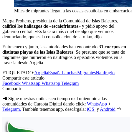
Miles de migrantes llegan a las costas españolas en embarcacion
Marga Prohens, presidenta de la Comunidad de Islas Baleares,
calificó los hallazgos de «escalofriantes»
y pidió apoyo del
gobierno central. «Es la cara más cruel de algo que venimos
denunciando, que es la consolidación de la ruta», dijo.
Entre enero y junio, las autoridades han encontrado
31 cuerpos en
distintas playas de las Islas Baleares
. Se presume que se trata de
migrantes que murieron en naufragios o episodios violentos en la
travesía desde Argelia.
ETIQUETADO:
Argelia
España
Lanchas
Migrantes
Naufragio
Compartir este artículo
Facebook
Whatsapp
Whatsapp
Telegram
Compartir
📲 Sigue nuestras noticias en tiempo real uniéndote a las
comunidades de Caraota Digital dando click:
WhatsApp
+
Telegram.
También tenemos app, descárgala:
iOS
y
Android
🌱