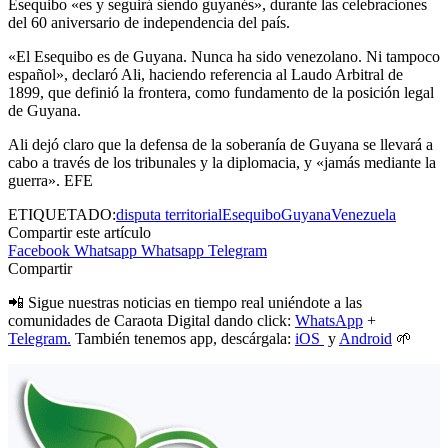
Esequibo «es y seguirá siendo guyanés», durante las celebraciones
del 60 aniversario de independencia del país.
«El Esequibo es de Guyana. Nunca ha sido venezolano. Ni tampoco
español», declaró Ali, haciendo referencia al Laudo Arbitral de
1899, que definió la frontera, como fundamento de la posición legal
de Guyana.
Ali dejó claro que la defensa de la soberanía de Guyana se llevará a
cabo a través de los tribunales y la diplomacia, y «jamás mediante la
guerra». EFE
ETIQUETADO:
disputa territorial
Esequibo
Guyana
Venezuela
Compartir este artículo
Facebook
Whatsapp
Whatsapp
Telegram
Compartir
📲 Sigue nuestras noticias en tiempo real uniéndote a las
comunidades de Caraota Digital dando click:
WhatsApp
+
Telegram.
También tenemos app, descárgala:
iOS
y
Android
🌱