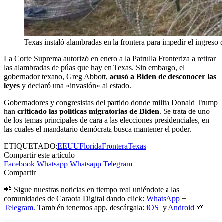
Texas instaló alambradas en la frontera para impedir el ingreso 
La Corte Suprema autorizó en enero a la Patrulla Fronteriza a retirar
las alambradas de púas que hay en Texas. Sin embargo, el
gobernador texano, Greg Abbott,
acusó a Biden de desconocer las
leyes
y declaró una «invasión» al estado.
Gobernadores y congresistas del partido donde milita Donald Trump
han
criticado las políticas migratorias de Biden
. Se trata de uno
de los temas principales de cara a las elecciones presidenciales, en
las cuales el mandatario demócrata busca mantener el poder.
ETIQUETADO:
EEUU
Florida
Frontera
Texas
Compartir este artículo
Facebook
Whatsapp
Whatsapp
Telegram
Compartir
📲 Sigue nuestras noticias en tiempo real uniéndote a las
comunidades de Caraota Digital dando click:
WhatsApp
+
Telegram.
También tenemos app, descárgala:
iOS
y
Android
🌱