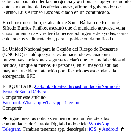
esfuerzos para atender la emergencia y gestionar el apoyo requerido
ante la magnitud de las afectaciones», afirmó el gobernador de
Nariño, Luis Alfonso Escobar, citado en un comunicado.
En el mismo sentido, el alcalde de Santa Bárbara de Iscuandé,
Sifredo Barrios Pinillos, aseguró que el municipio atraviesa «una
crisis humanitaria» y reiteró la necesidad urgente de ayudas, como
colchonetas y alimentación, para la población damnificada.
La Unidad Nacional para la Gestión del Riesgo de Desastres
(UNGRD) señaló que ya se están haciendo evacuaciones
preventivas hacia zonas seguras y aclaró que no hay fallecidos ni
heridos, aunque al menos 40 personas, en su mayoría adultas
mayores, recibieron atención por afectaciones asociadas a la
emergencia. EFE
ETIQUETADO:
Colombia
fuertes lluvias
Inundación
Nariño
río
Iscuandé
Santa Bárbara
Compartir este artículo
Facebook
Whatsapp
Whatsapp
Telegram
Compartir
📲 Sigue nuestras noticias en tiempo real uniéndote a las
comunidades de Caraota Digital dando click:
WhatsApp
+
Telegram.
También tenemos app, descárgala:
iOS
y
Android
🌱