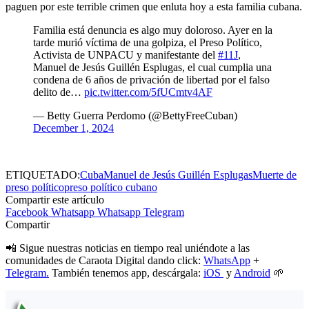
paguen por este terrible crimen que enluta hoy a esta familia cubana.
Familia está denuncia es algo muy doloroso. Ayer en la
tarde murió víctima de una golpiza, el Preso Político,
Activista de UNPACU y manifestante del
#11J
,
Manuel de Jesús Guillén Esplugas, el cual cumplia una
condena de 6 años de privación de libertad por el falso
delito de…
pic.twitter.com/5fUCmtv4AF
— Betty Guerra Perdomo (@BettyFreeCuban)
December 1, 2024
ETIQUETADO:
Cuba
Manuel de Jesús Guillén Esplugas
Muerte de
preso político
preso político cubano
Compartir este artículo
Facebook
Whatsapp
Whatsapp
Telegram
Compartir
📲 Sigue nuestras noticias en tiempo real uniéndote a las
comunidades de Caraota Digital dando click:
WhatsApp
+
Telegram.
También tenemos app, descárgala:
iOS
y
Android
🌱