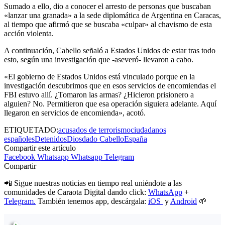
Sumado a ello, dio a conocer el arresto de personas que buscaban
«lanzar una granada» a la sede diplomática de Argentina en Caracas,
al tiempo que afirmó que se buscaba «culpar» al chavismo de esta
acción violenta.
A continuación, Cabello señaló a Estados Unidos de estar tras todo
esto, según una investigación que -aseveró- llevaron a cabo.
«El gobierno de Estados Unidos está vinculado porque en la
investigación descubrimos que en esos servicios de encomiendas el
FBI estuvo allí. ¿Tomaron las armas? ¿Hicieron prisionero a
alguien? No. Permitieron que esa operación siguiera adelante. Aquí
llegaron en servicios de encomienda», acotó.
ETIQUETADO:
acusados de terrorismo
ciudadanos
españoles
Detenidos
Diosdado Cabello
España
Compartir este artículo
Facebook
Whatsapp
Whatsapp
Telegram
Compartir
📲 Sigue nuestras noticias en tiempo real uniéndote a las
comunidades de Caraota Digital dando click:
WhatsApp
+
Telegram.
También tenemos app, descárgala:
iOS
y
Android
🌱