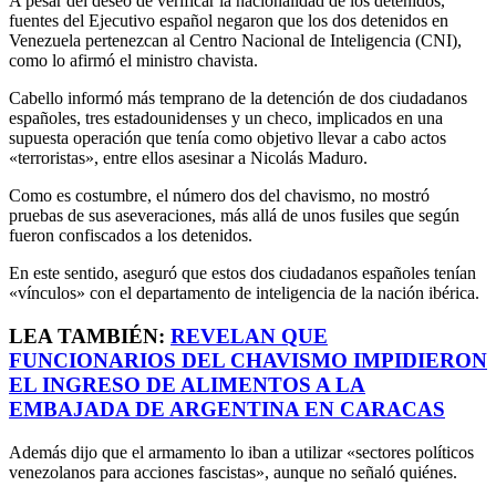
A pesar del deseo de verificar la nacionalidad de los detenidos,
fuentes del Ejecutivo español negaron que los dos detenidos en
Venezuela pertenezcan al Centro Nacional de Inteligencia (CNI),
como lo afirmó el ministro chavista.
Cabello informó más temprano de la detención de dos ciudadanos
españoles, tres estadounidenses y un checo, implicados en una
supuesta operación que tenía como objetivo llevar a cabo actos
«terroristas», entre ellos asesinar a Nicolás Maduro.
Como es costumbre, el número dos del chavismo, no mostró
pruebas de sus aseveraciones, más allá de unos fusiles que según
fueron confiscados a los detenidos.
En este sentido, aseguró que estos dos ciudadanos españoles tenían
«vínculos» con el departamento de inteligencia de la nación ibérica.
LEA TAMBIÉN:
REVELAN QUE
FUNCIONARIOS DEL CHAVISMO IMPIDIERON
EL INGRESO DE ALIMENTOS A LA
EMBAJADA DE ARGENTINA EN CARACAS
Además dijo que el armamento lo iban a utilizar «sectores políticos
venezolanos para acciones fascistas», aunque no señaló quiénes.