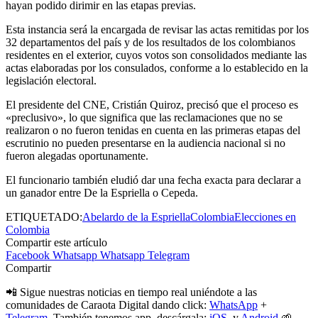
hayan podido dirimir en las etapas previas.
Esta instancia será la encargada de revisar las actas remitidas por los
32 departamentos del país y de los resultados de los colombianos
residentes en el exterior, cuyos votos son consolidados mediante las
actas elaboradas por los consulados, conforme a lo establecido en la
legislación electoral.
El presidente del CNE, Cristián Quiroz, precisó que el proceso es
«preclusivo», lo que significa que las reclamaciones que no se
realizaron o no fueron tenidas en cuenta en las primeras etapas del
escrutinio no pueden presentarse en la audiencia nacional si no
fueron alegadas oportunamente.
El funcionario también eludió dar una fecha exacta para declarar a
un ganador entre De la Espriella o Cepeda.
ETIQUETADO:
Abelardo de la Espriella
Colombia
Elecciones en
Colombia
Compartir este artículo
Facebook
Whatsapp
Whatsapp
Telegram
Compartir
📲 Sigue nuestras noticias en tiempo real uniéndote a las
comunidades de Caraota Digital dando click:
WhatsApp
+
Telegram.
También tenemos app, descárgala:
iOS
y
Android
🌱