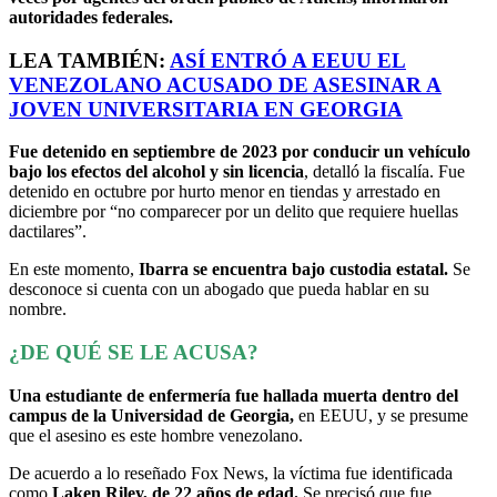
autoridades federales.
LEA TAMBIÉN:
ASÍ ENTRÓ A
EEUU
EL
VENEZOLANO ACUSADO DE ASESINAR A
JOVEN UNIVERSITARIA EN GEORGIA
Fue detenido en septiembre de 2023 por conducir un vehículo
bajo los efectos del alcohol y sin licencia
, detalló la fiscalía. Fue
detenido en octubre por hurto menor en tiendas y arrestado en
diciembre por “no comparecer por un delito que requiere huellas
dactilares”.
En este momento,
Ibarra se encuentra bajo custodia estatal.
Se
desconoce si cuenta con un abogado que pueda hablar en su
nombre.
¿DE QUÉ SE LE ACUSA?
Una estudiante de enfermería fue hallada muerta dentro del
campus de la Universidad de Georgia,
en EEUU, y se presume
que el asesino es este hombre venezolano.
De acuerdo a lo reseñado Fox News, la víctima fue identificada
como
Laken Riley, de 22 años de edad.
Se precisó que fue