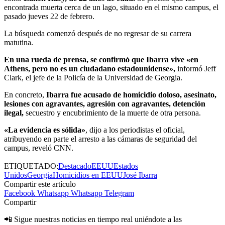
encontrada muerta cerca de un lago, situado en el mismo campus, el
pasado jueves 22 de febrero.
La búsqueda comenzó después de no regresar de su carrera
matutina.
En una rueda de prensa, se confirmó que Ibarra vive «en
Athens, pero no es un ciudadano estadounidense»,
informó Jeff
Clark, el jefe de la Policía de la Universidad de Georgia.
En concreto,
Ibarra fue acusado de homicidio doloso, asesinato,
lesiones con agravantes, agresión con agravantes, detención
ilegal,
secuestro y encubrimiento de la muerte de otra persona.
«La evidencia es sólida»
, dijo a los periodistas el oficial,
atribuyendo en parte el arresto a las cámaras de seguridad del
campus, reveló CNN.
ETIQUETADO:
Destacado
EEUU
Estados
Unidos
Georgia
Homicidios en EEUU
José Ibarra
Compartir este artículo
Facebook
Whatsapp
Whatsapp
Telegram
Compartir
📲 Sigue nuestras noticias en tiempo real uniéndote a las