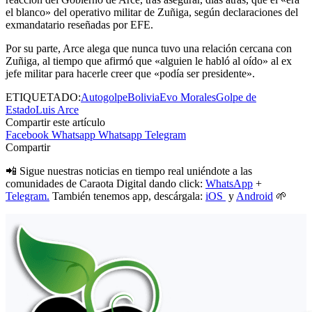
el blanco» del operativo militar de Zuñiga, según declaraciones del
exmandatario reseñadas por EFE.
Por su parte, Arce alega que nunca tuvo una relación cercana con
Zuñiga, al tiempo que afirmó que «alguien le habló al oído» al ex
jefe militar para hacerle creer que «podía ser presidente».
ETIQUETADO:
Autogolpe
Bolivia
Evo Morales
Golpe de
Estado
Luis Arce
Compartir este artículo
Facebook
Whatsapp
Whatsapp
Telegram
Compartir
📲 Sigue nuestras noticias en tiempo real uniéndote a las
comunidades de Caraota Digital dando click:
WhatsApp
+
Telegram.
También tenemos app, descárgala:
iOS
y
Android
🌱