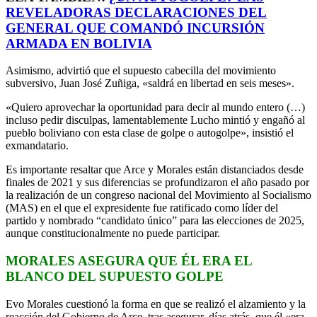
REVELADORAS DECLARACIONES DEL
GENERAL QUE COMANDÓ INCURSIÓN
ARMADA EN BOLIVIA
Asimismo, advirtió que el supuesto cabecilla del movimiento
subversivo, Juan José Zuñiga, «saldrá en libertad en seis meses».
«Quiero aprovechar la oportunidad para decir al mundo entero (…)
incluso pedir disculpas, lamentablemente Lucho mintió y engañó al
pueblo boliviano con esta clase de golpe o autogolpe», insistió el
exmandatario.
Es importante resaltar que Arce y Morales están distanciados desde
finales de 2021 y sus diferencias se profundizaron el año pasado por
la realización de un congreso nacional del Movimiento al Socialismo
(MAS) en el que el expresidente fue ratificado como líder del
partido y nombrado “candidato único” para las elecciones de 2025,
aunque constitucionalmente no puede participar.
MORALES ASEGURA QUE ÉL ERA EL
BLANCO DEL SUPUESTO GOLPE
Evo Morales cuestionó la forma en que se realizó el alzamiento y la
reacción del Gobierno de Arce, tras asegurar, días atrás, que él «era