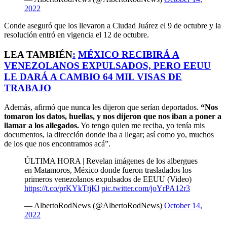
2022
Conde aseguró que los llevaron a Ciudad Juárez el 9 de octubre y la
resolución entró en vigencia el 12 de octubre.
LEA TAMBIÉN
:
MÉXICO RECIBIRÁ A
VENEZOLANOS EXPULSADOS, PERO EEUU
LE DARÁ A CAMBIO 64 MIL VISAS DE
TRABAJO
Además, afirmó que nunca les dijeron que serían deportados.
“Nos
tomaron los datos, huellas, y nos dijeron que nos iban a poner a
llamar a los allegados.
Yo tengo quien me reciba, yo tenía mis
documentos, la dirección donde iba a llegar; así como yo, muchos
de los que nos encontramos acá”.
ÚLTIMA HORA | Revelan imágenes de los albergues
en Matamoros, México donde fueron trasladados los
primeros venezolanos expulsados de EEUU (Video)
https://t.co/prKYkTtjKl
pic.twitter.com/joYrPA12r3
— AlbertoRodNews (@AlbertoRodNews)
October 14,
2022