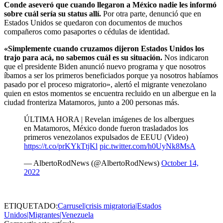
Conde aseveró que cuando llegaron a México nadie les informó
sobre cuál sería su status allí.
Por otra parte, denunció que en
Estados Unidos se quedaron con documentos de muchos
compañeros como pasaportes o cédulas de identidad.
«Simplemente cuando cruzamos dijeron Estados Unidos los
trajo para acá, no sabemos cuál es su situación.
Nos indicaron
que el presidente Biden anunció nuevo programa y que nosotros
íbamos a ser los primeros beneficiados porque ya nosotros habíamos
pasado por el proceso migratorio», alertó el migrante venezolano
quien en estos momentos se encuentra recluido en un albergue en la
ciudad fronteriza Matamoros, junto a 200 personas más.
ÚLTIMA HORA | Revelan imágenes de los albergues
en Matamoros, México donde fueron trasladados los
primeros venezolanos expulsados de EEUU (Video)
https://t.co/prKYkTtjKl
pic.twitter.com/h0UyNk8MsA
— AlbertoRodNews (@AlbertoRodNews)
October 14,
2022
ETIQUETADO:
Carrusel|crisis migratoria|Estados
Unidos|Migrantes|Venezuela