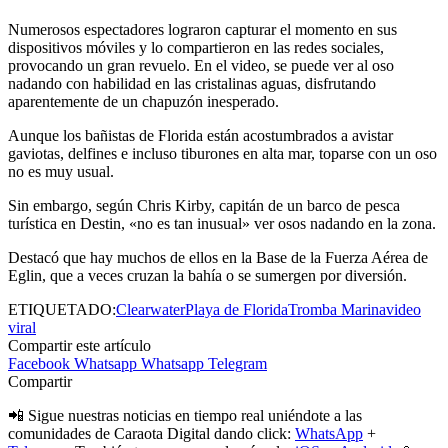
Numerosos espectadores lograron capturar el momento en sus
dispositivos móviles y lo compartieron en las redes sociales,
provocando un gran revuelo. En el video, se puede ver al oso
nadando con habilidad en las cristalinas aguas, disfrutando
aparentemente de un chapuzón inesperado.
Aunque los bañistas de Florida están acostumbrados a avistar
gaviotas, delfines e incluso tiburones en alta mar, toparse con un oso
no es muy usual.
Sin embargo, según Chris Kirby, capitán de un barco de pesca
turística en Destin, «no es tan inusual» ver osos nadando en la zona.
Destacó que hay muchos de ellos en la Base de la Fuerza Aérea de
Eglin, que a veces cruzan la bahía o se sumergen por diversión.
ETIQUETADO:
Clearwater
Playa de Florida
Tromba Marina
video
viral
Compartir este artículo
Facebook
Whatsapp
Whatsapp
Telegram
Compartir
📲 Sigue nuestras noticias en tiempo real uniéndote a las
comunidades de Caraota Digital dando click:
WhatsApp
+