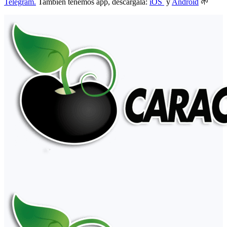
Telegram.
También tenemos app, descárgala:
iOS
y
Android
🌱