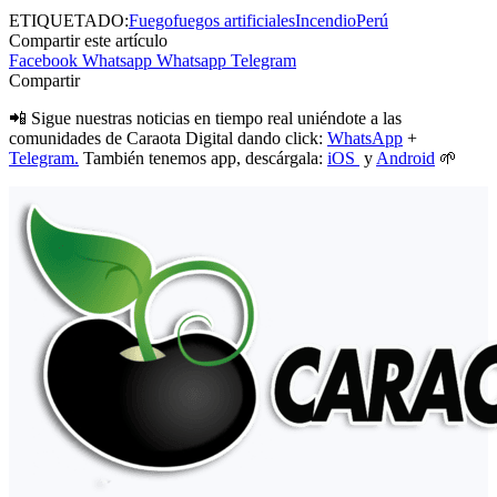
ETIQUETADO:
Fuego
fuegos artificiales
Incendio
Perú
Compartir este artículo
Facebook
Whatsapp
Whatsapp
Telegram
Compartir
📲 Sigue nuestras noticias en tiempo real uniéndote a las
comunidades de Caraota Digital dando click:
WhatsApp
+
Telegram.
También tenemos app, descárgala:
iOS
y
Android
🌱