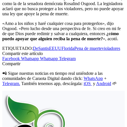
como la de la senadora demócrata Rosalind Osgood. La legisladora
aclaró que no busca proteger a los violadores, pero no puede apoyar
una ley que apoye la pena de muerte.
«Amo a los niños y haré cualquier cosa para protegerlos», dijo
Osgood. «Pero lucho desde una perspectiva de fe. Si creo en mi fe
de que Dios puede redimir y salvar a cualquiera, entonces
¿cómo
puedo apoyar que alguien reciba la pena de muerte?
», acotó.
ETIQUETADO:
DeSantis
EEUU
Florida
Pena de muerte
violadores
Compartir este artículo
Facebook
Whatsapp
Whatsapp
Telegram
Compartir
📲 Sigue nuestras noticias en tiempo real uniéndote a las
comunidades de Caraota Digital dando click:
WhatsApp
+
Telegram.
También tenemos app, descárgala:
iOS
y
Android
🌱